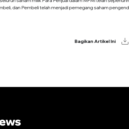
seluruh saham milik Para Penjual dalam MFMI telah sepenuhn
beli, dan Pembeli telah menjadi pemegang saham pengenda
Bagikan Artikel Ini
News