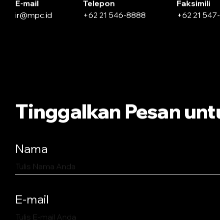
E-mail
Telepon
Faksimili
ir@mpc.id
+62 21 546-8888
+62 21 547
Tinggalkan Pesan unt
Nama
E-mail