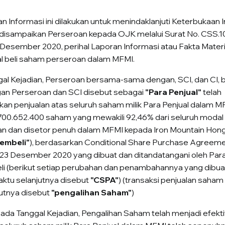
n Informasi ini dilakukan untuk menindaklanjuti Keterbukaan 
 disampaikan Perseroan kepada OJK melalui Surat No. CSS.
 Desember 2020, perihal Laporan Informasi atau Fakta Materi
al beli saham perseroan dalam MFMI.
al Kejadian, Perseroan bersama-sama dengan, SCI, dan CI,
an Perseroan dan SCI disebut sebagai
"Para Penjual"
telah
an penjualan atas seluruh saham milik Para Penjual dalam MF
00.652.400 saham yang mewakili 92,46% dari seluruh modal
n dan disetor penuh dalam MFMI kepada Iron Mountain Hon
embeli"
), berdasarkan Conditional Share Purchase Agreem
 23 Desember 2020 yang dibuat dan ditandatangani oleh Para
i (berikut setiap perubahan dan penambahannya yang dibuat
aktu selanjutnya disebut
"CSPA"
) (transaksi penjualan saham
jutnya disebut
"pengalihan Saham"
)
pada Tanggal Kejadian, Pengalihan Saham telah menjadi efekti