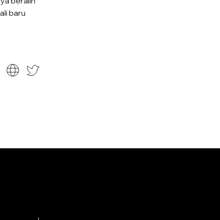
ya beralih
li baru