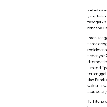
Keterbukaa
yang telah
tanggal 28
rencana ju
Pada Tangg
sama deng
melaksanak
sebanyak 7
ditempatka
Limited (
"p
tertanggal
dan Pembel
waktu ke w
atas selan
Terhitung 