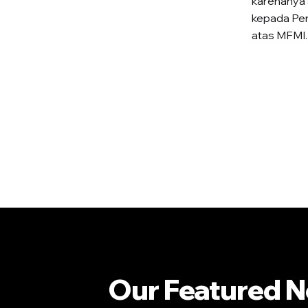
karenanya 
kepada Pem
atas MFMI.
Our Featured 