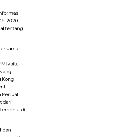
Informasi
106-2020
al tentang
 bersama-
MI yaitu
 yang
g Kong
ent
 Penjual
 dari
 tersebut di
f dan